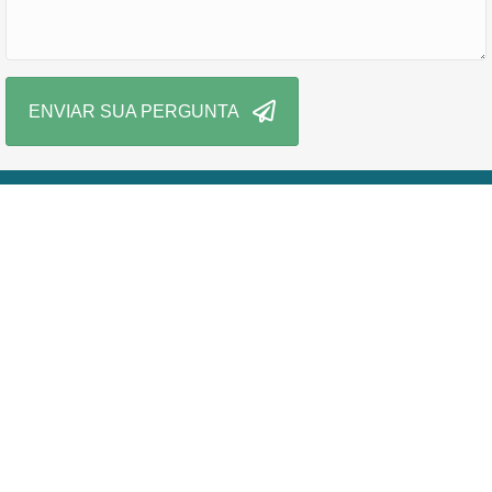
ENVIAR SUA PERGUNTA
WhatsApp: (95)98119-7002
E-mail: franco.desenhandoarte@gmail.com