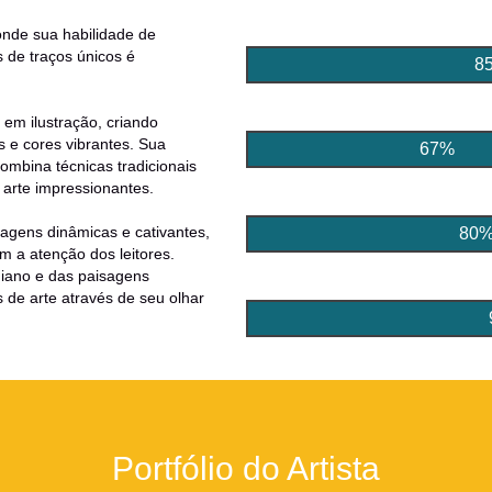
ILUSTRADOR
onde sua habilidade de
 de traços únicos é
8
QUADRINISTA
em ilustração, criando
s e cores vibrantes. Sua
67%
combina técnicas tradicionais
arte impressionantes.
DESENHO DIGITAL
agens dinâmicas e cativantes,
80
 a atenção dos leitores.
diano e das paisagens
URBAN SKETCHER
de arte através de seu olhar
Portfólio do Artista