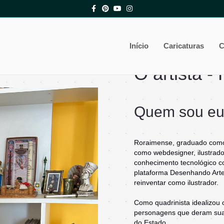
Facebook
Pinterest
Youtube
Instagram
Início
Caricaturas
C
O artista -
Quem sou e
Roraimense, graduado como
como webdesigner, ilustrad
conhecimento tecnológico co
plataforma Desenhando Arte
reinventar como ilustrador.
Como quadrinista idealizou 
personagens que deram sua 
do Estado.